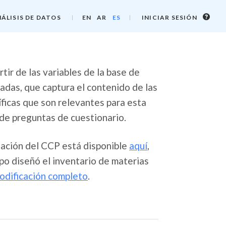
Info
ÁLISIS DE DATOS
EN
AR
ES
INICIAR SESIÓN
de
inicio
de
sesi
tir de las variables de la base de
das, que captura el contenido de las
íficas que son relevantes para esta
de preguntas de cuestionario.
gación del CCP está disponible
aquí
,
po diseñó el inventario de materias
codificación completo
.