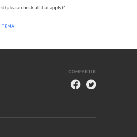
ed (please check all that apply)?
E TEMA
COMPARTIR
Facebook
Twitter