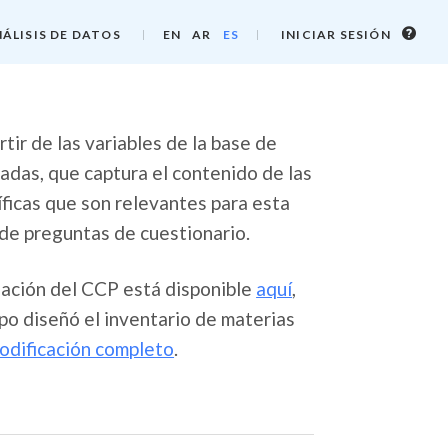
Info
ÁLISIS DE DATOS
EN
AR
ES
INICIAR SESIÓN
de
inicio
de
sesi
tir de las variables de la base de
das, que captura el contenido de las
íficas que son relevantes para esta
de preguntas de cuestionario.
gación del CCP está disponible
aquí
,
po diseñó el inventario de materias
codificación completo
.