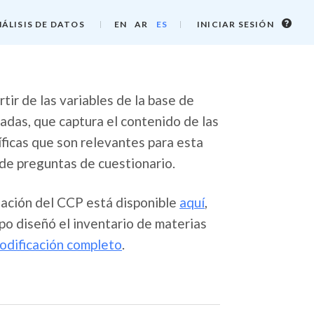
Info
ÁLISIS DE DATOS
EN
AR
ES
INICIAR SESIÓN
de
inicio
de
sesi
tir de las variables de la base de
das, que captura el contenido de las
íficas que son relevantes para esta
de preguntas de cuestionario.
gación del CCP está disponible
aquí
,
po diseñó el inventario de materias
codificación completo
.