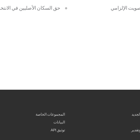
صويت الإلزامي
حق السكان الأصليين في الانتخا
لجديد
المجموعات الخاصة
البيانات
قدير
توثيق API