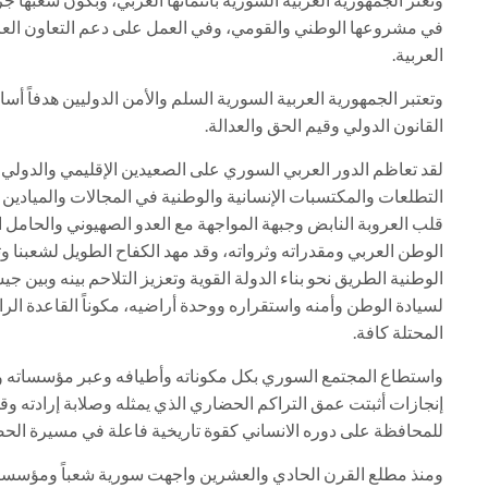
في مشروعها الوطني والقومي، وفي العمل على دعم التعاون العرب
العربية.
وتعتبر الجمهورية العربية السورية السلم والأمن الدوليين هدفاً أسا
القانون الدولي وقيم الحق والعدالة.
لقد تعاظم الدور العربي السوري على الصعيدين الإقليمي والدولي 
التطلعات والمكتسبات الإنسانية والوطنية في المجالات والميادي
قلب العروبة النابض وجبهة المواجهة مع العدو الصهيوني والحامل 
الوطن العربي ومقدراته وثرواته، وقد مهد الكفاح الطويل لشعبنا 
الوطنية الطريق نحو بناء الدولة القوية وتعزيز التلاحم بينه وبين
لسيادة الوطن وأمنه واستقراره ووحدة أراضيه، مكوناً القاعدة ا
المحتلة كافة.
واستطاع المجتمع السوري بكل مكوناته وأطيافه وعبر مؤسساته وم
إنجازات أثبتت عمق التراكم الحضاري الذي يمثله وصلابة إرادته وقدر
للمحافظة على دوره الانساني كقوة تاريخية فاعلة في مسيرة الحضا
ومنذ مطلع القرن الحادي والعشرين واجهت سورية شعباً ومؤسسا