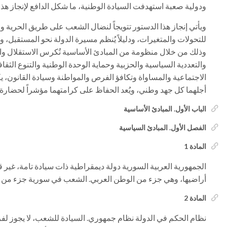
ودولية صعبة استهدفت السيادة الوطنية، ما شكل الدافع لإنجاز هذا
ويأتي إنجاز هذا الدستور تتويجاً لنضال الشعب على طريق الحرية وا
للتحولات والمتغيرات، ودليلاً يُنظم مسيرة الدولة نحو المستقبل، و
وذلك من خلال منظومة من المبادئ الأساسية تُكرس الاستقلال وا
والتعددية السياسية والحزبية وحماية الوحدة الوطنية والتنوع الثق
الاجتماعية والمساواة وتكافؤ الفرص والمواطنة وسيادة القانون، يك
أجلهما كل جهد وطني، ويُعد الحفاظ على كرامتهما مؤشراً لحضارة 
الباب الأول. المبادئ الأساسية
الفصل الأول. المبادئ السياسية
المادة 1
الجمهورية العربية السورية دولة ديمقراطية ذات سيادة تامة، غير قا
أراضيها، وهي جزء من الوطن العربي. الشعب في سورية جزء من الأ
المادة 2
نظام الحكم في الدولة نظام جمهوري. السيادة للشعب، لا يجوز لف