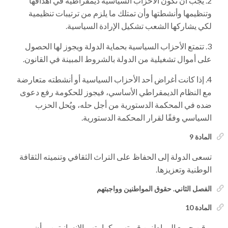
يجب أن تكون الأحزاب السياسية ديمقراطية في أهدافها
وتنظيمها وأنشطتها وأن تمتلك ما يلزم من ترتيبات تنظيمية
لكي يشاركها الشعب تشكيل الإرادة السياسية.
تتمتع الأحزاب السياسية بحماية الدولة ويجوز لها الحصول
على أموال تشغيلية من الدولة بالشروط المبينة في القانون.
إذا كانت أغراض أحد الأحزاب السياسية أو أنشطته متعارضة
مع النظام الديمقراطي الأساسي، فيجوز للحكومة رفع دعوى
ضده في المحكمة الدستورية من أجل حله، ويُحل الحزب
السياسي وفقًا لقرار المحكمة الدستورية.
المادة 9
تسعى الدولة إلى الحفاظ على التراث الثقافي وتنميته الثقافة
الوطنية وتعزيزها.
الفصل الثاني. حقوق المواطنين وواجبتهم
المادة 10
يوقن جميع المواطنين قيمتهم وكرامتهم الإنسانيتين، وأن