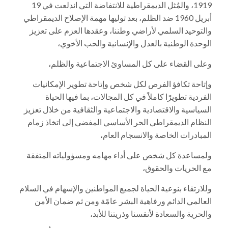
1919، والمُثل الديمقراطية للانتفاضة التي اندلعت في 19
أبريل 1960 ضد الظلم، بعد توليها مهمة الإصلاح الديمقراطي
والتوحيد السلمي لأراضي وطننا، وعقدها العزم على تعزيز
الوحدة الوطنية بالعدل والإنسانية والحب الأخوي،
وعلى القضاء على كل المساوئ الاجتماعية والظلم،
وإتاحة تكافؤ الفرص لكل شخص وإتاحة تطوير الإمكانيات
الفردية تطويرًا كاملاً في كل المجالات، بما فيها الحياة
السياسية والاقتصادية والاجتماعية والثقافية من خلال تعزيز
النظام الديمقراطي الحر الأساسي المفضي إلى اتخاذ زمام
المبادرات الخاصة والانسجام العام،
ولمساعدة كل شخص على أداء مهامه ومسؤولياته المتفقة
مع الحريات والحقوق،
وللارتقاء بنوعية الحياة لجميع المواطنين والإسهام في السلام
العالمي الدائم ورفاهية البشر عامًة ومن ثم ضمان الأمن
والحرية والسعادة لأنفسنا وذريتنا للأبد،