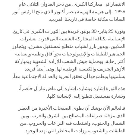
الانتصار فى معاركنا الكبرى، من دحر العدوان الثلاثى عام
1956 ، إلى هزيمة الهزيمة بنصر أكتوبر الذي منح للرئيس أنور
السادات مكانة خاصة فى تاريخنا القريب.
وثورة 25 يناير- 30 يونيو، فريدة بين الثورات الكبرى فى تاريخ
الإنسانية، بكثافة المشاركة الشعبية التى قدرت بعشرات
الملايين، وبدور بارز لشباب متطلع لمستقبل مشرق، وبتجاوز
الجماهير للطبقات والإيديولوجيات نحو أفاق وطنية وإنسانية
أكثر رحابة، وبحماية جيش الشعب للإرادة الشعبية وبمباركة
الأزهر الشريف والكنيسة الوطنية لها، وهى أيضاً فريدة
بسلميتها وبطموحها أن تحقق الحرية والعدالة الاجتماعية معاً.
هذه الثورة إشارة وبشارة، إشارة إلى ماض مازال حاضراً،
وبشارة بمستقبل تتطلع إليه الإنسانية كلها.
فالعالم الآن يوشك أن يطوى الصفحات الأخيرة من العصر
الذى مزقته صراعات المصالح بين الشرق والغرب، وبين
الشمال والجنوب، واشتعلت فيه النزاعات والحروب، بين
الطبقات والشعوب، وزادت المخاطر التي تهدد الوجود