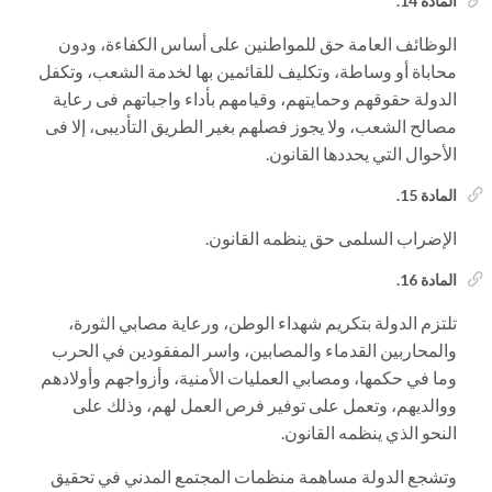
المادة 14.
الوظائف العامة حق للمواطنين على أساس الكفاءة، ودون
محاباة أو وساطة، وتكليف للقائمين بها لخدمة الشعب، وتكفل
الدولة حقوقهم وحمايتهم، وقيامهم بأداء واجباتهم فى رعاية
مصالح الشعب، ولا يجوز فصلهم بغير الطريق التأديبى، إلا فى
الأحوال التي يحددها القانون.
المادة 15.
الإضراب السلمى حق ينظمه القانون.
المادة 16.
تلتزم الدولة بتكريم شهداء الوطن، ورعاية مصابي الثورة،
والمحاربين القدماء والمصابين، واسر المفقودين في الحرب
وما في حكمها، ومصابي العمليات الأمنية، وأزواجهم وأولادهم
ووالديهم، وتعمل على توفير فرص العمل لهم، وذلك على
النحو الذي ينظمه القانون.
وتشجع الدولة مساهمة منظمات المجتمع المدني في تحقيق