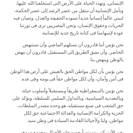
الإنساني، وتهدد الحياة على الأرض التى استخلفنا الله عليها،
وتأمل الإنسانية أن تنتقل من عصر الرشد إلى عصر الحكمة،
لنبني عالماً إنسانياً جديداً تسوده الحقيقة والعدل، وتصان فيه
الحريات وحقوق الإنسان، ونحن المصريين نرى فى ثورتنا
عودة لإسهامنا فى كتابة تاريخ جديد للإنسانية.
نحن نؤمن أننا قادرون أن نستلهم الماضي وأن نستنهض
الحاضر، وأن نشق الطريق إلى المستقبل. قادرون أن ننهض
بالوطن وينهض بنا.
نحن نؤمن بأن لكل مواطن الحق بالعيش على أرض هذا الوطن
فى أمن وأمان، وأن لكل مواطن حقاً فى يومه وفى غده.
نحن نؤمن بالديمقراطية طريقاً ومستقبلاً وأسلوب حياة،
وبالتعددية السياسية، وبالتداول السلمى للسلطة، ونؤكد على
حق الشعب فى صنع مستقبله، هو وحده مصدر السلطات،
الحرية والكرامة الإنسانية والعدالة الاجتماعية حق لكل
مواطن، ولنا ولأجيالنا القادمة السيادة فى وطن سيد.
نحن الآن نكتب دستوراً يجسد حلم الأجيال بمجتمع مزدهر