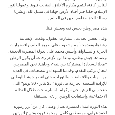
للناس كافة، ليتمم مكارم الأخلاق، انفتحت قلوبنا وعقولنا لنور
الإسلام، فكنا خير أجناد الأرض جهادا فى سبيل الله، ونشرنا
رسالة الحق وعلوم الدين فى العالمين.
هذه مصر وطن نعيش فيه ويعيش فينا.
وفى العصر الحديث، استنارت العقول، وبلغت الإنسانية
رشدها، وتقدمت أمم وشعوب على طريق العلم، رافعة رايات
الحرية والمساواة، وأسس محمد على الدولة المصرية الحديثة،
وعمادها جيش وطنى، ودعا ابن الأزهر رفاعة أن يكون الوطن
"محلا للسعادة المشتركة بين بنيه"، وجاهدنا نحن المصريين
للحاق بركب التقدم، وقدمنا الشهداء والتضحيات، فى العديد
من الهبات والانتفاضات والثورات، حتى انتصر جيشنا الوطنى
للإرادة الشعبية الجارفة فى ثورة " 25 يناير – 30 يونيو" التى
دعت إلى العيش بحرية وكرامة إنسانية تحت ظلال العدالة
الاجتماعية، واستعادت للوطن إرادته المستقلة.
هذه الثورة امتداد لمسيرة نضال وطنى كان من أبرز رموزه
أحمد عرابى، ومصطفى كامل، ومحمد فريد، وتتويج لثورتين