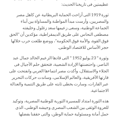
عظيمتين فى تاريخنا الحديث:
ثورة 1919 التى أزاحت الحماية البريطانية عن كاهل مصر
والمصريين، وأرست مبدأ المواطنة والمساواة بين أبناء
الجماعة الوطنية، وسعى زعيمها سعد زغلول وخليفته
مصطفى النحاس على طريق الديمقراطية، مؤكدين أن ”الحق
فوق القوة، والأمة فوق الحكومة”، ووضع طلعت حرب خلالها
حجر الأساس للاقتصاد الوطنى.
وثورة " 23 يوليو 1952 " التى قادها الزعيم الخالد جمال عبد
الناصر، واحتضنتها الإرادة الشعبية، فتحقق حلم الأجيال فى
الجلاء والاستقلال، وأكدت مصر انتماءها العربي وانفتحت على
قارتها الأفريقية، والعالم الإسلامى، وساندت حركات التحرير
عبر القارات، وسارت بخطى ثابته على طريق التنمية والعدالة
الاجتماعية.
هذه الثورة امتداد للمسيرة الثورية للوطنية المصرية، وتوكيد
للعروة الوثقى بين الشعب المصرى وجيشه الوطنى، الذى
حمل أمانة ومسئولية حماية الوطن، والتى حققنا بفضلها