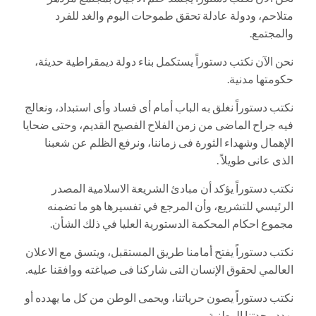
متلاحم، ودولة عادلة تحقق طموحات اليوم والغد للفرد
والمجتمع.
نحن الآن نكتب دستوراً يستكمل بناء دولة ديمقراطية حديثة،
حكومتها مدنية.
نكتب دستوراً نغلق به الباب أمام أى فساد وأى استبداد، ونعالج
فيه جراح الماضى من زمن الفلاح الفصيح القديم، وحتى ضحايا
الإهمال وشهداء الثورة فى زماننا، ونرفع الظلم عن شعبنا
الذى عانى طويلاً .
نكتب دستوراً يؤكد أن مبادئ الشريعة الاسلامية المصدر
الرئيسي للتشريع، وأن المرجع في تفسيرها هو ما تضمنه
مجموع احكام المحكمة الدستورية العليا في ذلك الشأن.
نكتب دستوراً يفتح أمامنا طريق المستقبل، ويتسق مع الاعلان
العالمي لحقوق الإنسان التى شاركنا فى صياغته ووافقنا عليه.
نكتب دستوراً يصون حرياتنا، ويحمى الوطن من كل ما يهدده أو
يهدد وحدتنا الوطنية.