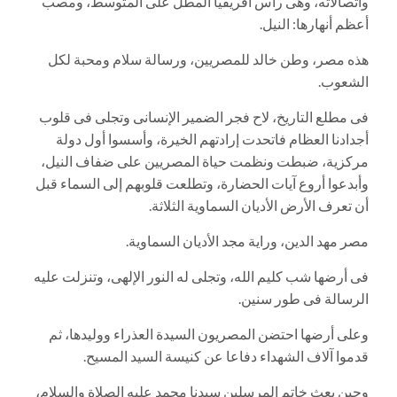
واتصالاته، وهى رأس أفريقيا المطل على المتوسط، ومصب
أعظم أنهارها: النيل.
هذه مصر، وطن خالد للمصريين، ورسالة سلام ومحبة لكل
الشعوب.
فى مطلع التاريخ، لاح فجر الضمير الإنسانى وتجلى فى قلوب
أجدادنا العظام فاتحدت إرادتهم الخيرة، وأسسوا أول دولة
مركزية، ضبطت ونظمت حياة المصريين على ضفاف النيل،
وأبدعوا أروع آيات الحضارة، وتطلعت قلوبهم إلى السماء قبل
أن تعرف الأرض الأديان السماوية الثلاثة.
مصر مهد الدين، وراية مجد الأديان السماوية.
فى أرضها شب كليم الله، وتجلى له النور الإلهى، وتنزلت عليه
الرسالة فى طور سنين.
وعلى أرضها احتضن المصريون السيدة العذراء ووليدها، ثم
قدموا آلاف الشهداء دفاعا عن كنيسة السيد المسيح.
وحين بعث خاتم المرسلين سيدنا محمد عليه الصلاة والسلام،