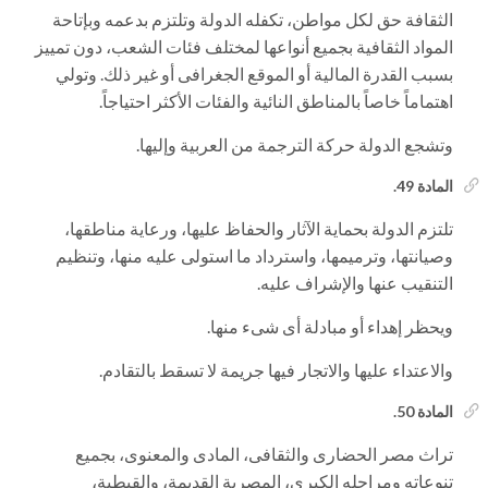
الثقافة حق لكل مواطن، تكفله الدولة وتلتزم بدعمه وبإتاحة
المواد الثقافية بجميع أنواعها لمختلف فئات الشعب، دون تمييز
بسبب القدرة المالية أو الموقع الجغرافى أو غير ذلك. وتولي
اهتماماً خاصاً بالمناطق النائية والفئات الأكثر احتياجاً.
وتشجع الدولة حركة الترجمة من العربية وإليها.
المادة 49.
تلتزم الدولة بحماية الآثار والحفاظ عليها، ورعاية مناطقها،
وصيانتها، وترميمها، واسترداد ما استولى عليه منها، وتنظيم
التنقيب عنها والإشراف عليه.
ويحظر إهداء أو مبادلة أى شىء منها.
والاعتداء عليها والاتجار فيها جريمة لا تسقط بالتقادم.
المادة 50.
تراث مصر الحضارى والثقافى، المادى والمعنوى، بجميع
تنوعاته ومراحله الكبرى، المصرية القديمة، والقبطية،