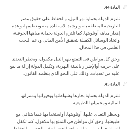
المادة 44.
تلتزم الدولة بحماية نهر النيل، والحفاظ على حقوق مصر
التاريخية المتعلقة به، وترشيد الاستفادة منه وتعظيمها، وعدم
إهدار مياهه أوتلويثها. كما تلتزم الدولة بحماية مياهها الجوفية،
واتخاذ الوسائل الكفيلة بتحقيق الأمن المائى ودعم البحث
العلمى فى هذا المجال.
وحق كل مواطن فى التمتع بنهر النيل مكفول، ويحظر التعدى
على حرمه أوالإضرار بالبيئة النهرية، وتكفل الدولة إزالة ما يقع
عليه من تعديات، وذلك على النحو الذى ينظمه القانون.
المادة 45.
تلتزم الدولة بحماية بحارها وشواطئها وبحيراتها وممراتها
المائية ومحمياتها الطبيعية.
ويحظر التعدى عليها، أوتلويثها، أواستخدامها فيما يتنافى مع
طبيعتها، وحق كل مواطن فى التمتع بها مكفول، كما تكفل
الدولة حماية وتنمية المساحة الخضراء في الحضر، والحفاظ