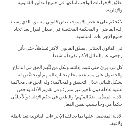
تطبَّق الإجراءات الواجب اتباعها في جميع التدابير القانونية
والإدارية.
لا يُحكم على شخص إلا بموجب نص قانوني مسبق، الذي يستند
إليه القاضي أو المحكمة المختصة في إصدار القرار بعد اتخاذ
جميع الإجراءات المناسبة.
في القانون الجنائي، يطبَّق القانون الأكثر تساهلاً، حتى بأثر
رجعي، عن البدائل الأكثر تقييداً وتشدداً.
كل فرد برئ حتى تثبت إدانته. ولكل من يُتَّهم الحق في الدفاع
والحصول على مساعدة محام يختاره المتهم أو يخصَّص له
بشكل تلقائي خلال التحقيق والمحاكمة؛ وله الحق في محاكمة
علنية عادلة دون تأخير غير مبرر؛ وفي تقديم الأدلة ودحض
الأدلة المقدَّمة ضدّ المتّهم؛ والطعن في حكم الإدانة؛ وألاّ يتلقّى
حكماً مزدوجاً بسبب نفس الفعل.
الأدلة المتحصل عليها بما يخالف الإجراءات القانونية تعد باطلة
ولاغية.