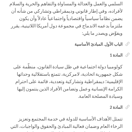
السلمي والعمل والعدالة والمساواة والتفاهم والحرية والسلام
لأفراده، وفي إطار قانوني وديمقراطي وتشاركي من شأنه أن
يضمن نظاماً سياسياً واقتصادياً واجتماعياً عادلاً وأن يكون
ملتزماً بدعمه الاندماج في مجموعة دول أمريكا اللاتينية، يقرر
ويفوِّض ويصدر ما يلي:
الباب الأول. المبادئ الأساسية
المادة 1
كولومبيا دولة اجتماعية في ظل سيادة القانون، منظّمة على
شكل جمهورية اتحادية، لامركزية، تتمتع باستقلالية وحداتها
الإقليمية؛ ديمقراطية وتشاركية وتعددية، قائمة على احترام
الكرامة الإنسانية وعمل وتضامن الأفراد الذين ينتمون إليها
وسيادة المصلحة العامة.
المادة 2
تتمثل الأهداف الأساسية للدولة في خدمة المجتمع وتعزيز
الرخاء العام وضمان فعالية المبادئ والحقوق والواجبات، التي