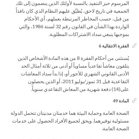
المرسوم حيز التنفيذ. بالنسبة لأولئك الذين ينضمون إلى تلك
الجمعية في تاريخ لاحق، يُطبَّق عليهم النظام الذي كان نافذاً
من قبل، حسب المخاطر المرتبطة بعملهم، أي الأحكام
الواردة بهذا الشأن في القانون رقم 32 لسنة 1986، والتي
بموجبها ينبغي سداد الاشتراكات المطلوبة.
الفقرة الانتقالية 6
يُستثنى من أحكام الفقرة 8 من هذه المادة الأشخاص الذين
يتلقون معاشاً تقاعدياً مساوياً أو أدنى من ثلاثة أمثال الحد
الأدنى القانوني الشهري للأجور أو، إذا بدأ سداد المعاشات
التقاعدية قبل 31 تموز/يوليو 2011، أو الذين يحصلون
على(14) دفعة شهرية من المعاش التقاعدي سنوياً.
المادة 49
الصحة العامة وحماية البيئة هما خدمتان مدنيتان تتحمل الدولة
مسئولية توفيرهما. ويحق لجميع الأفراد الحصول على خدمات
الصحة العامة.