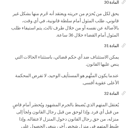
المادة 30
يحق لكل من يُحرَم من حريته ويعتقد أنه حُرم منها بشكل غير
قانوني، طلب المثول أمام سلطة قانونية، في أي وقت،
بالأصالة عن نفسه أو من خلال طرف ثالث. يتم استيفاء طلب
المثول أمام القضاء خلال 36 ساعة.
المادة 31
يمكن الاستئناف ضد أي حكم قضائي، باستثناء الحالات التي
ينص عليها القانون.
عندما يكون المتَّهم هو المستأنِف الوحيد، لا تفرض المحكمة
الأعلى عقوبة أقسى.
المادة 32
يُعتقل المتهم الذي يُضبط بالجرم المشهود ويُحضَر أمام قاضٍ
من قبل أي فرد. وإذا لوحق من قبل رجال القانون ولجأ إلى
منزله، من حق رجال القانون دخول المنزل لاعتقاله. وإذا
ضُبط المتهم في منزل شخص آخر، ينبغي الحصول على