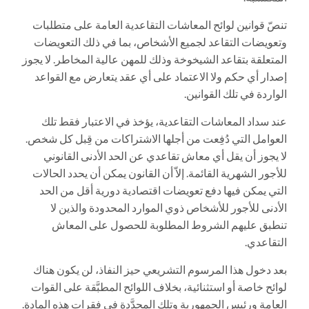
تنصّ قوانين لوائح المعاشات التقاعدية العامة على متطلبات
وتعويضات التقاعد لجميع الأشخاص، بما في ذلك التعويضات
المتعلقة بتقاعد الشيخوخة وذلك للمهن عالية المخاطر. لا يجوز
إصدار أي حكم ولا الاعتماد على أي عقد يتعارض مع القواعد
الواردة في تلك القوانين.
عند سداد المعاشات التقاعدية، يؤخذ في الاعتبار فقط تلك
العوامل التي دُفِعت من أجلها الاشتراكات من قِبل كل شخص.
لا يجوز أن يقل أي معاش تقاعدي عن الحد الأدنى القانوني
للأجور الشهرية القائمة. إلاّ أن القانون يمكن أن يحدد الحالات
التي يمكن فيها دفع تعويضات اقتصادية دورية أقل من الحد
الأدنى للأجور للأشخاص ذوي الموارد المحدودة والذين لا
تنطبق عليهم الشروط المطلوبة للحصول على المعاش
التقاعدي.
بعد دخول هذا المرسوم التشريعي حيز النفاذ، لن يكون هناك
لوائح خاصة أو استثنائية، بخلاف اللوائح المطبَّقة على القوات
العامة ورئيس الجمهورية وتلك المحدَّدة في فقرات هذه المادة.